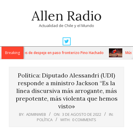
Skip
Allen Radio
to
content
Actualidad de Chile y el Mundo
Primary
Navigation
tensos trabajos de despeje en paso fronterizo Pino Hachado
Breaking
Música: 
Menu
Política: Diputado Alessandri (UDI)
responde a ministro Jackson “Es la
línea discursiva más arrogante, más
prepotente, más violenta que hemos
visto»
BY:
ADMINWEB
ON:
3 DE AGOSTO DE 2022
IN:
POLÍTICA
WITH:
0 COMMENTS