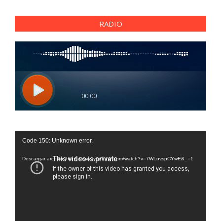
RADIO
Reproductor
Code 150: Unknown error.
de
vídeo
Descargar archivo: https://www.youtube.com/watch?v=7WLuvspCYwE&_=1