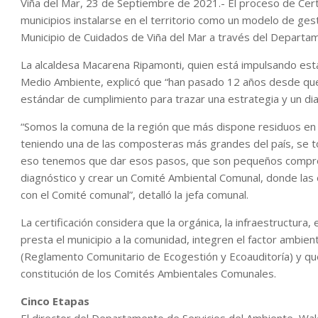
Viña del Mar, 23 de Septiembre de 2021.- El proceso de Cert
municipios instalarse en el territorio como un modelo de gest
Municipio de Cuidados de Viña del Mar a través del Departam
La alcaldesa Macarena Ripamonti, quien está impulsando esta i
Medio Ambiente, explicó que “han pasado 12 años desde que e
estándar de cumplimiento para trazar una estrategia y un dia
“Somos la comuna de la región que más dispone residuos en 
teniendo una de las composteras más grandes del país, se tor
eso tenemos que dar esos pasos, que son pequeños comprom
diagnóstico y crear un Comité Ambiental Comunal, donde las o
con el Comité comunal”, detalló la jefa comunal.
La certificación considera que la orgánica, la infraestructura,
presta el municipio a la comunidad, integren el factor ambi
(Reglamento Comunitario de Ecogestión y Ecoauditoría) y que 
constitución de los Comités Ambientales Comunales.
Cinco Etapas