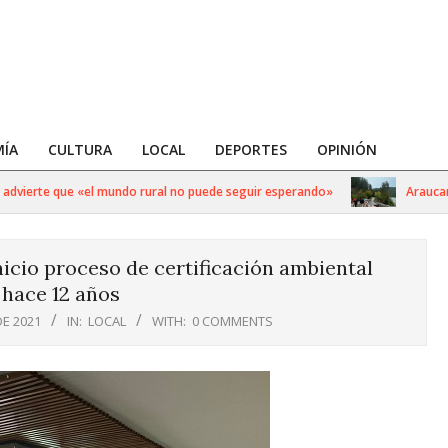
ÍA
CULTURA
LOCAL
DEPORTES
OPINIÓN
ierte que «el mundo rural no puede seguir esperando»
Araucanía: E
icio proceso de certificación ambiental
hace 12 años
DE 2021
IN:
LOCAL
WITH:
0 COMMENTS