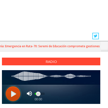
mergencia en Ruta-70: Seremi de Educación compromete gestiones para evitar p
RADIO