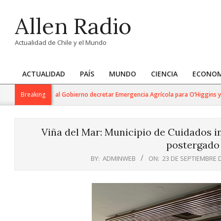
Skip
Allen Radio
to
content
Actualidad de Chile y el Mundo
ACTUALIDAD
PAÍS
MUNDO
CIENCIA
ECONOM
Primary
Navigation
ucumides exige al Gobierno decretar Emergencia Agrícola para O’Higgins y adv
Breaking
Menu
Viña del Mar: Municipio de Cuidados in
postergado 
BY:
ADMINWEB
ON:
23 DE SEPTIEMBRE 