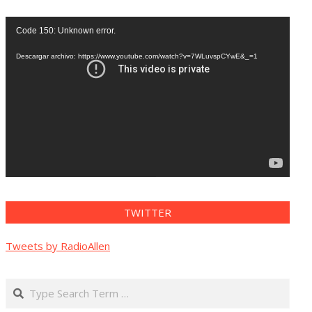
Reproductor
Code 150: Unknown error.
de
vídeo
Descargar archivo: https://www.youtube.com/watch?v=7WLuvspCYwE&_=1
TWITTER
Tweets by RadioAllen
Search