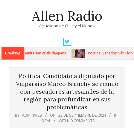
Skip
Allen Radio
to
content
Actualidad de Chile y el Mundo
Primary
Navigation
ons as humanitarian crisis deepens
Breaking
Política: Senador Iván Flores
Menu
Política: Candidato a diputado por
Valparaíso Marco Brauchy se reunió
con pescadores artesanales de la
región para profundizar en sus
problemáticas
BY:
ADMINWEB
ON:
23 DE SEPTIEMBRE DE 2021
IN:
LOCAL
WITH:
0 COMMENTS