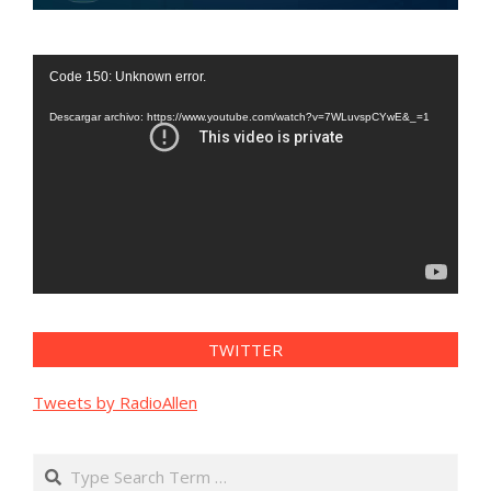
Reproductor
Code 150: Unknown error.
de
vídeo
Descargar archivo: https://www.youtube.com/watch?v=7WLuvspCYwE&_=1
TWITTER
Tweets by RadioAllen
Search