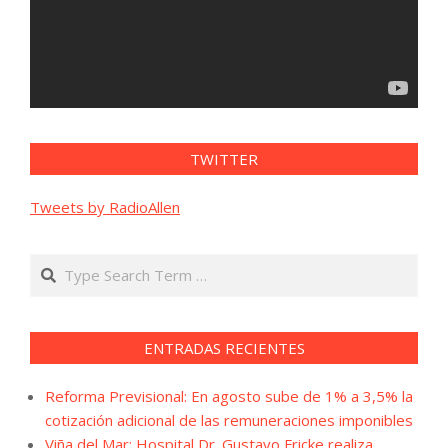
TWITTER
Tweets by RadioAllen
Search
ENTRADAS RECIENTES
Reforma Previsional: En agosto sube de 1% a 3,5% la
cotización adicional de las remuneraciones imponibles
Viña del Mar: Hospital Dr. Gustavo Fricke realiza