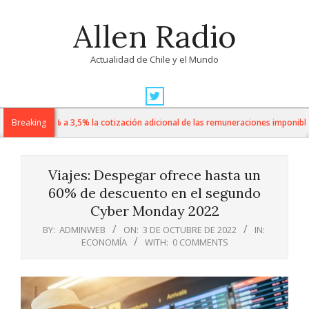
Skip
Allen Radio
to
content
Actualidad de Chile y el Mundo
Primary
Navigation
 sube de 1% a 3,5% la cotización adicional de las remuneraciones imponibles
Breaking
Menu
Viajes: Despegar ofrece hasta un
60% de descuento en el segundo
Cyber Monday 2022
BY:
ADMINWEB
ON:
3 DE OCTUBRE DE 2022
IN:
ECONOMÍA
WITH:
0 COMMENTS