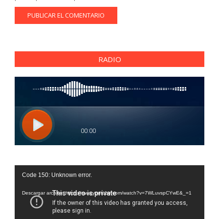
RADIO
Reproductor
Code 150: Unknown error.
de
vídeo
Descargar archivo: https://www.youtube.com/watch?v=7WLuvspCYwE&_=1