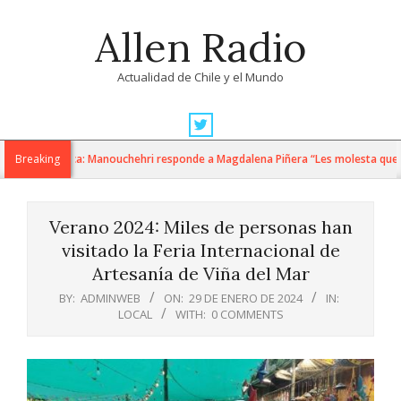
Skip
Allen Radio
to
content
Actualidad de Chile y el Mundo
Primary
Navigation
Breaking
Política: Manouchehri responde a Magdalena Piñera “Les molesta que toq
Menu
Verano 2024: Miles de personas han
visitado la Feria Internacional de
Artesanía de Viña del Mar
BY:
ADMINWEB
ON:
29 DE ENERO DE 2024
IN:
LOCAL
WITH:
0 COMMENTS