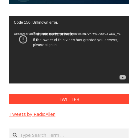
Reproductor
Code 150: Unknown error.
de
vídeo
Descargar archivo: https://www.youtube.com/watch?v=7WLuvspCYwE&_=1
TWITTER
Tweets by RadioAllen
Search