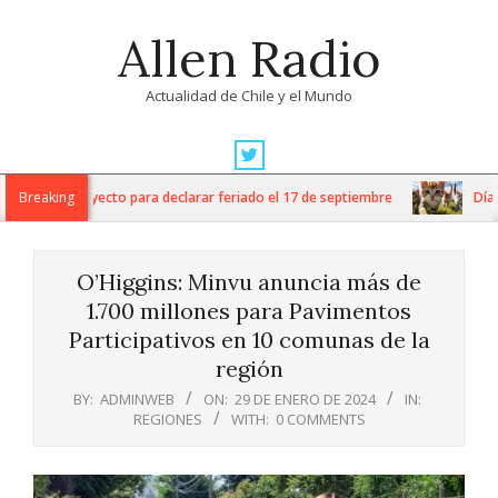
Skip
Allen Radio
to
content
Actualidad de Chile y el Mundo
Primary
Navigation
) ingresa proyecto para declarar feriado el 17 de septiembre
Breaking
Día Int
Menu
O’Higgins: Minvu anuncia más de
1.700 millones para Pavimentos
Participativos en 10 comunas de la
región
BY:
ADMINWEB
ON:
29 DE ENERO DE 2024
IN:
REGIONES
WITH:
0 COMMENTS