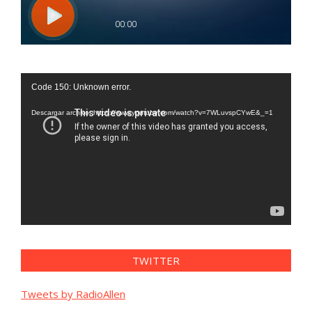
Reproductor
Code 150: Unknown error.
de
vídeo
Descargar archivo: https://www.youtube.com/watch?v=7WLuvspCYwE&_=1
TWITTER
Tweets by RadioAllen