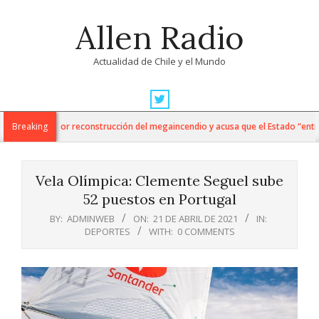
Skip
Allen Radio
to
content
Actualidad de Chile y el Mundo
Primary
Navigation
da informe por reconstrucción del megaincendio y acusa que el Estado “entreg
Breaking
Menu
Vela Olímpica: Clemente Seguel sube
52 puestos en Portugal
BY:
ADMINWEB
ON:
21 DE ABRIL DE 2021
IN:
DEPORTES
WITH:
0 COMMENTS