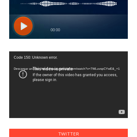
Reproductor
Code 150: Unknown error.
de
vídeo
Descargar archivo: https://www.youtube.com/watch?v=7WLuvspCYwE&_=1
TWITTER