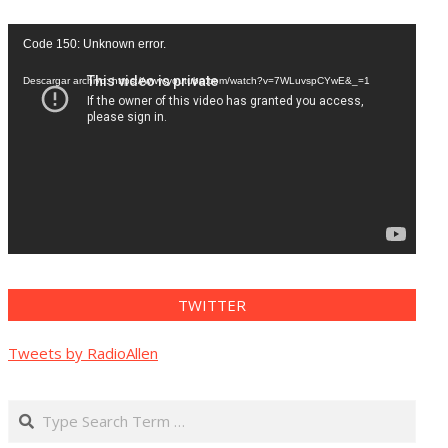
Reproductor
Code 150: Unknown error.
de
vídeo
Descargar archivo: https://www.youtube.com/watch?v=7WLuvspCYwE&_=1
TWITTER
Tweets by RadioAllen
Search