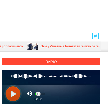
or nacimiento
Chile y Venezuela formalizan reinicio de relaciones c
RADIO