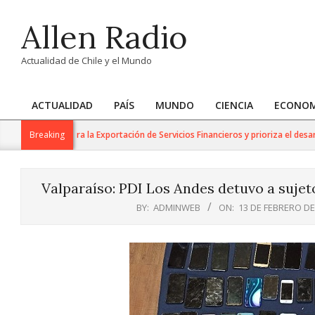
Skip
Allen Radio
to
content
Actualidad de Chile y el Mundo
ACTUALIDAD
PAÍS
MUNDO
CIENCIA
ECONOM
Primary
Navigation
de Trabajo para la Exportación de Servicios Financieros y prioriza el desarroll
Breaking
Menu
Valparaíso: PDI Los Andes detuvo a sujet
BY:
ADMINWEB
ON:
13 DE FEBRERO DE