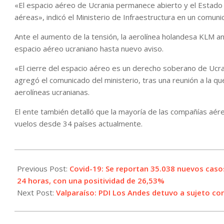
«El espacio aéreo de Ucrania permanece abierto y el Estado 
aéreas», indicó el Ministerio de Infraestructura en un comun
Ante el aumento de la tensión, la aerolínea holandesa KLM an
espacio aéreo ucraniano hasta nuevo aviso.
«El cierre del espacio aéreo es un derecho soberano de Ucra
agregó el comunicado del ministerio, tras una reunión a la qu
aerolíneas ucranianas.
El ente también detalló que la mayoría de las compañías aére
vuelos desde 34 países actualmente.
2022-
02-
Previous Post:
Covid-19: Se reportan 35.038 nuevos casos
13
24 horas, con una positividad de 26,53%
Next Post:
Valparaíso: PDI Los Andes detuvo a sujeto c