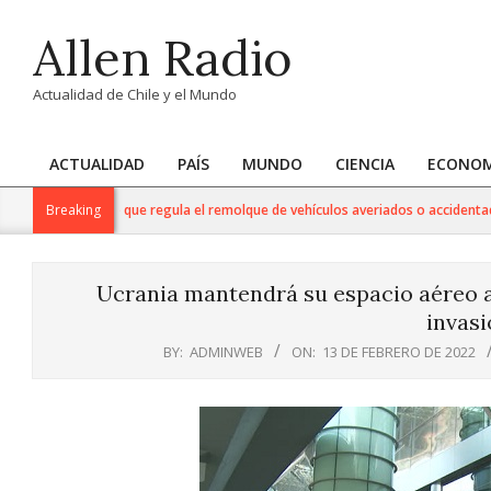
Skip
Allen Radio
to
content
Actualidad de Chile y el Mundo
ACTUALIDAD
PAÍS
MUNDO
CIENCIA
ECONOM
Primary
Navigation
vo reglamento que regula el remolque de vehículos averiados o accidentados en
Breaking
Menu
Ucrania mantendrá su espacio aéreo a
invasi
BY:
ADMINWEB
ON:
13 DE FEBRERO DE 2022