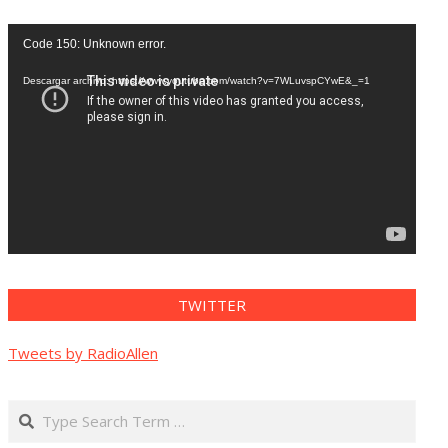
Reproductor
Code 150: Unknown error.
de
vídeo
Descargar archivo: https://www.youtube.com/watch?v=7WLuvspCYwE&_=1
TWITTER
Tweets by RadioAllen
Search