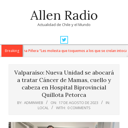
Skip
Allen Radio
to
content
Actualidad de Chile y el Mundo
Primary
Navigation
 a Magdalena Piñera “Les molesta que toquemos a los que se creían intocables
Breaking
Menu
Valparaíso: Nueva Unidad se abocará
a tratar Cáncer de Mamas, cuello y
cabeza en Hospital Biprovincial
Quillota Petorca
BY:
ADMINWEB
ON:
17 DE AGOSTO DE 2023
IN:
LOCAL
WITH:
0 COMMENTS