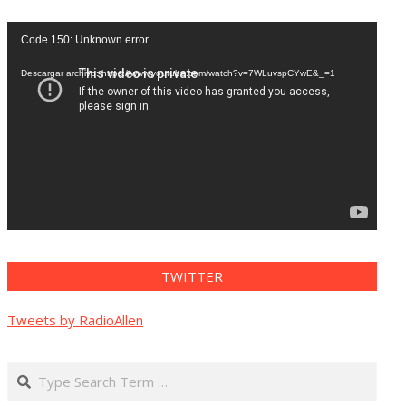
Reproductor
Code 150: Unknown error.
de
vídeo
Descargar archivo: https://www.youtube.com/watch?v=7WLuvspCYwE&_=1
TWITTER
Tweets by RadioAllen
Search