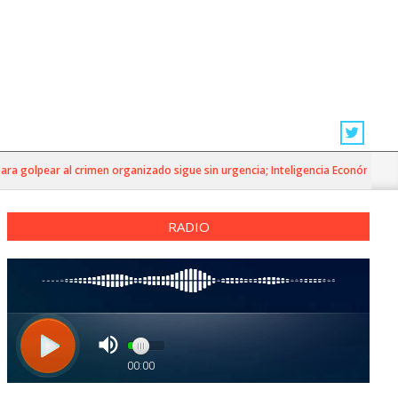
 golpear al crimen organizado sigue sin urgencia; Inteligencia Económica»
RADIO