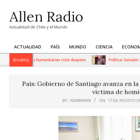
Skip
Allen Radio
to
content
Actualidad de Chile y el Mundo
ACTUALIDAD
PAÍS
MUNDO
CIENCIA
ECONOM
Primary
Navigation
S sanctions as humanitarian crisis deepens
Breaking
Política: Senador Ivá
Menu
País: Gobierno de Santiago avanza en la
víctima de homi
BY:
ADMINWEB
ON:
17 DE AGOSTO D