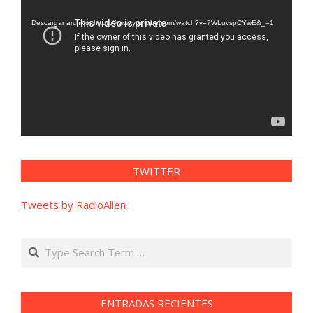
de
vídeo
Descargar archivo: https://www.youtube.com/watch?v=7WLuvspCYwE&_=1
TWITTER
Tweets by RadioAllen
Search
ENTRADAS RECIENTES