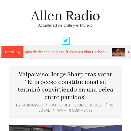
Skip
Allen Radio
to
content
Actualidad de Chile y el Mundo
Primary
Navigation
 intensos trabajos de despeje en paso fronterizo Pino Hachado
Breaking
Músi
Menu
Valparaíso: Jorge Sharp tras votar
“El proceso constitucional se
terminó convirtiendo en una pelea
entre partidos”
BY:
ADMINWEB
ON:
17 DE DICIEMBRE DE 2023
IN:
LOCAL
WITH:
0 COMMENTS