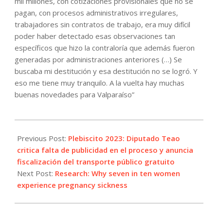
mil millones, con cotizaciones provisionales que no se
pagan, con procesos administrativos irregulares,
trabajadores sin contratos de trabajo, era muy difícil
poder haber detectado esas observaciones tan
específicos que hizo la contraloría que además fueron
generadas por administraciones anteriores (…) Se
buscaba mi destitución y esa destitución no se logró. Y
eso me tiene muy tranquilo. A la vuelta hay muchas
buenas novedades para Valparaíso”
2023-
12-
Previous Post:
Plebiscito 2023: Diputado Teao
17
critica falta de publicidad en el proceso y anuncia
fiscalización del transporte público gratuito
Next Post:
Research: Why seven in ten women
experience pregnancy sickness