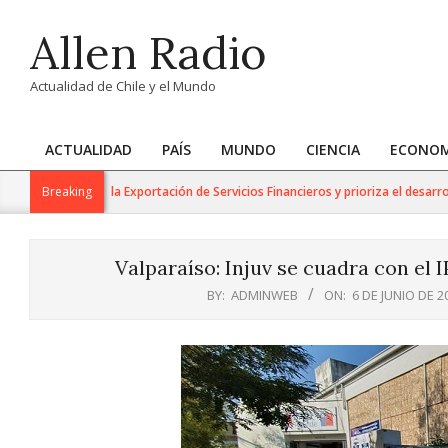
Skip
Allen Radio
to
content
Actualidad de Chile y el Mundo
ACTUALIDAD
PAÍS
MUNDO
CIENCIA
ECONOM
Primary
Navigation
 Trabajo para la Exportación de Servicios Financieros y prioriza el desarrollo 
Breaking
Menu
Valparaíso: Injuv se cuadra con el 
BY:
ADMINWEB
ON:
6 DE JUNIO DE 2