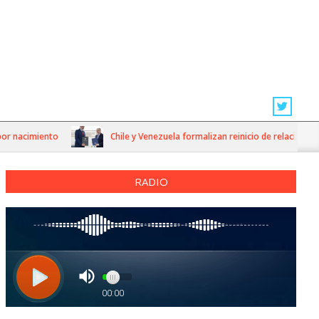
 nacimiento
Chile y Venezuela formalizan reinicio de relaciones con
RADIO