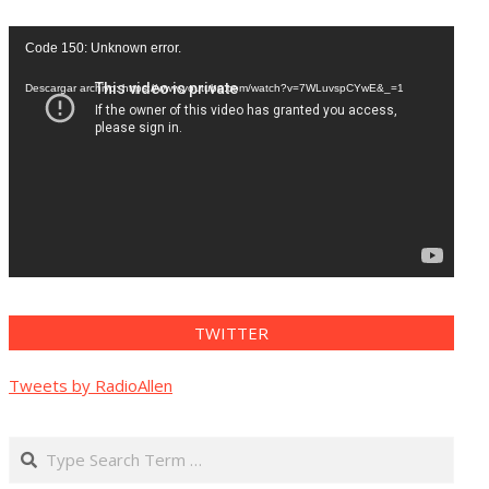
Reproductor
Code 150: Unknown error.
de
vídeo
Descargar archivo: https://www.youtube.com/watch?v=7WLuvspCYwE&_=1
TWITTER
Tweets by RadioAllen
Search