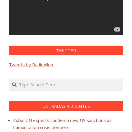
TWITTER
Tweets by RadioAllen
Search
ENTRADAS RECIENTES
Cuba: UN experts condemn new US sanctions as
humanitarian crisis deepens