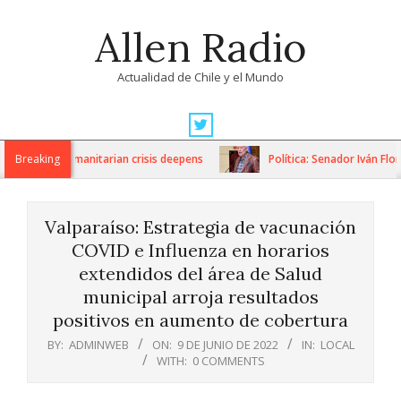
Skip
Allen Radio
to
content
Actualidad de Chile y el Mundo
Primary
Navigation
ions as humanitarian crisis deepens
Breaking
Política: Senador Iván Flores
Menu
Valparaíso: Estrategia de vacunación
COVID e Influenza en horarios
extendidos del área de Salud
municipal arroja resultados
positivos en aumento de cobertura
BY:
ADMINWEB
ON:
9 DE JUNIO DE 2022
IN:
LOCAL
WITH:
0 COMMENTS