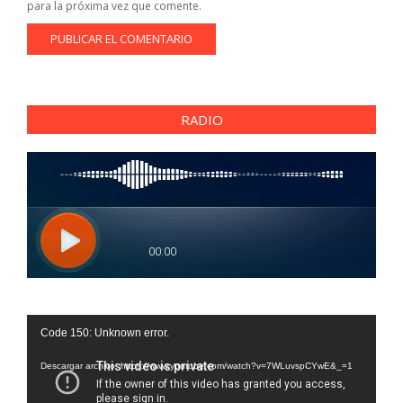
para la próxima vez que comente.
RADIO
Reproductor
Code 150: Unknown error.
de
vídeo
Descargar archivo: https://www.youtube.com/watch?v=7WLuvspCYwE&_=1