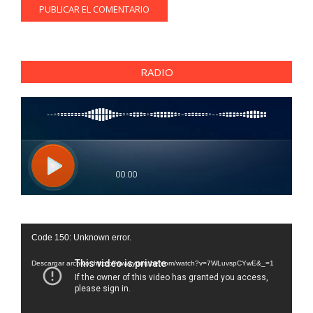
RADIO
Reproductor
Code 150: Unknown error.
de
vídeo
Descargar archivo: https://www.youtube.com/watch?v=7WLuvspCYwE&_=1