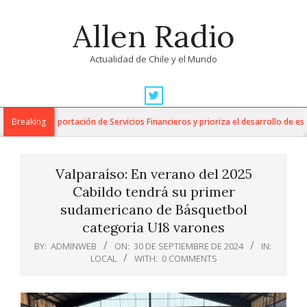
Skip
Allen Radio
to
content
Actualidad de Chile y el Mundo
Primary
Navigation
para la Exportación de Servicios Financieros y prioriza el desarrollo de esta i
Breaking
Menu
Valparaíso: En verano del 2025
Cabildo tendrá su primer
sudamericano de Básquetbol
categoría U18 varones
BY:
ADMINWEB
ON:
30 DE SEPTIEMBRE DE 2024
IN:
LOCAL
WITH:
0 COMMENTS