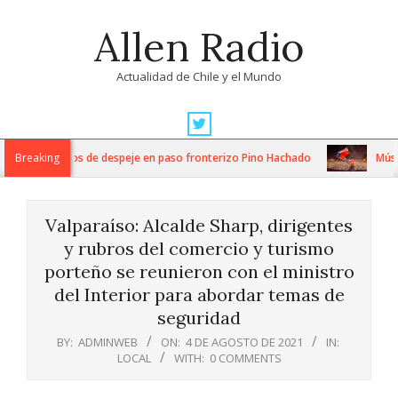
Skip
Allen Radio
to
content
Actualidad de Chile y el Mundo
Primary
Navigation
ensos trabajos de despeje en paso fronterizo Pino Hachado
Breaking
Música: 
Menu
Valparaíso: Alcalde Sharp, dirigentes
y rubros del comercio y turismo
porteño se reunieron con el ministro
del Interior para abordar temas de
seguridad
BY:
ADMINWEB
ON:
4 DE AGOSTO DE 2021
IN:
LOCAL
WITH:
0 COMMENTS