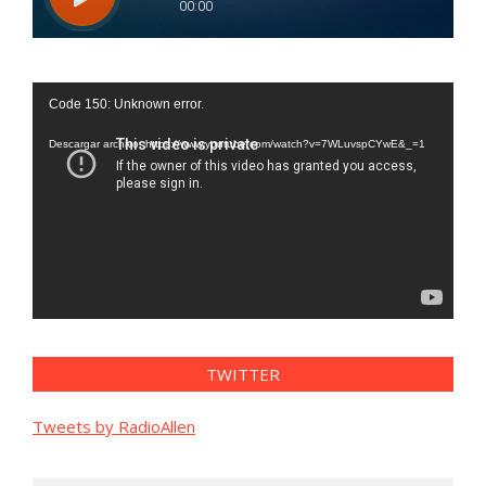
Reproductor
Code 150: Unknown error.
de
vídeo
Descargar archivo: https://www.youtube.com/watch?v=7WLuvspCYwE&_=1
TWITTER
Tweets by RadioAllen