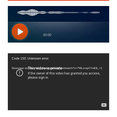
Reproductor
Code 150: Unknown error.
de
vídeo
Descargar archivo: https://www.youtube.com/watch?v=7WLuvspCYwE&_=1