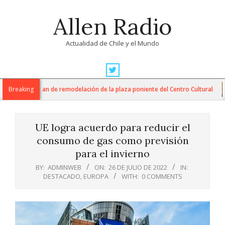
Skip
Allen Radio
to
content
Actualidad de Chile y el Mundo
Primary
Navigation
M inician plan de remodelación de la plaza poniente del Centro Cultural
Breaking
Menu
UE logra acuerdo para reducir el
consumo de gas como previsión
para el invierno
BY:
ADMINWEB
ON:
26 DE JULIO DE 2022
IN:
DESTACADO
,
EUROPA
WITH:
0 COMMENTS