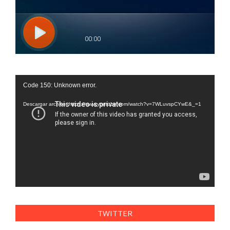
Reproductor
Code 150: Unknown error.
de
vídeo
Descargar archivo: https://www.youtube.com/watch?v=7WLuvspCYwE&_=1
TWITTER