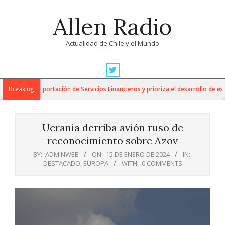
Skip
Allen Radio
to
content
Actualidad de Chile y el Mundo
Primary
Navigation
para la Exportación de Servicios Financieros y prioriza el desarrollo de esta i
Breaking
Menu
Ucrania derriba avión ruso de
reconocimiento sobre Azov
BY:
ADMINWEB
ON:
15 DE ENERO DE 2024
IN:
DESTACADO
,
EUROPA
WITH:
0 COMMENTS