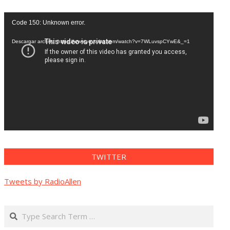
Reproductor
Code 150: Unknown error.
de
vídeo
Descargar archivo: https://www.youtube.com/watch?v=7WLuvspCYwE&_=1
TWITTER
Tweets by RadioAllen
Search