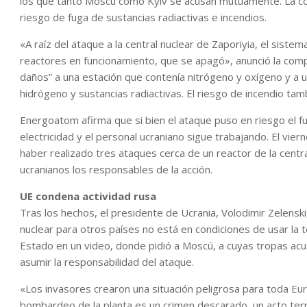
los que tanto Moscú como Kyiv se acusan mutuamente. La com
riesgo de fuga de sustancias radiactivas e incendios.
«A raíz del ataque a la central nuclear de Zaporiyia, el sist
reactores en funcionamiento, que se apagó», anunció la co
daños” a una estación que contenía nitrógeno y oxígeno y a un
hidrógeno y sustancias radiactivas. El riesgo de incendio tamb
Energoatom afirma que si bien el ataque puso en riesgo el f
electricidad y el personal ucraniano sigue trabajando. El vie
haber realizado tres ataques cerca de un reactor de la centr
ucranianos los responsables de la acción.
UE condena actividad rusa
Tras los hechos, el presidente de Ucrania, Volodimir Zelensk
nuclear para otros países no está en condiciones de usar la t
Estado en un video, donde pidió a Moscú, a cuyas tropas acus
asumir la responsabilidad del ataque.
«Los invasores crearon una situación peligrosa para toda Eur
bombardeo de la planta es un crimen descarado, un acto terror