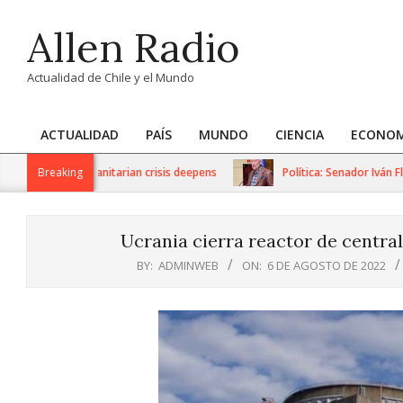
Skip
Allen Radio
to
content
Actualidad de Chile y el Mundo
ACTUALIDAD
PAÍS
MUNDO
CIENCIA
ECONOM
Primary
Navigation
tions as humanitarian crisis deepens
Breaking
Política: Senador Iván Flor
Menu
Ucrania cierra reactor de central
BY:
ADMINWEB
ON:
6 DE AGOSTO DE 2022