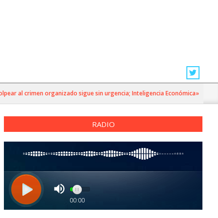
ar al crimen organizado sigue sin urgencia; Inteligencia Económica»
RADIO