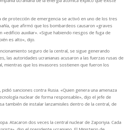
pañía ucraniana de la energía atómica explicó que existe
ema de protección de emergencia se activó en uno de los tres
mpañía, que afirmó que los bombardeos causaron «graves
 «edificio auxiliar». «Sigue habiendo riesgos de fuga de
ién es alto», dijo.
uncionamiento seguro de la central, se sigue generando
rnes, las autoridades ucranianas acusaron a las fuerzas rusas de
al, mientras que los invasores sostienen que fueron los
i, pidió sanciones contra Rusia. «Quien genera una amenaza
ecnología nuclear de forma responsable», dijo el jefe de
a también de instalar lanzamisiles dentro de la central, de
opa. Atacaron dos veces la central nuclear de Zaporiyia. Cada
ista», dijo el presidente ucraniano. El Ministerio de