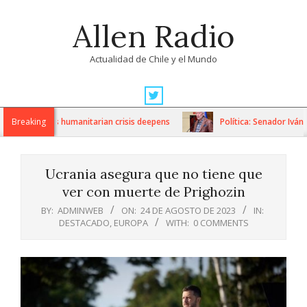
Skip
Allen Radio
to
content
Actualidad de Chile y el Mundo
Primary
Navigation
anctions as humanitarian crisis deepens
Breaking
Política: Senador Iván F
Menu
Ucrania asegura que no tiene que
ver con muerte de Prighozin
BY:
ADMINWEB
ON:
24 DE AGOSTO DE 2023
IN:
DESTACADO
,
EUROPA
WITH:
0 COMMENTS