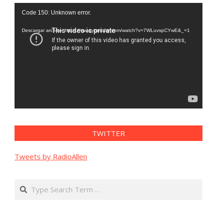
Reproductor
Code 150: Unknown error.
de
vídeo
Descargar archivo: https://www.youtube.com/watch?v=7WLuvspCYwE&_=1
TWITTER
Tweets by RadioAllen
Search