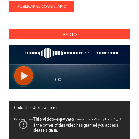
RADIO
Reproductor
Code 150: Unknown error.
de
vídeo
Descargar archivo: https://www.youtube.com/watch?v=7WLuvspCYwE&_=1