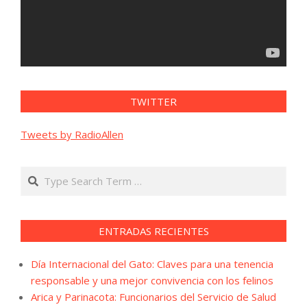
TWITTER
Tweets by RadioAllen
Search
ENTRADAS RECIENTES
Día Internacional del Gato: Claves para una tenencia
responsable y una mejor convivencia con los felinos
Arica y Parinacota: Funcionarios del Servicio de Salud