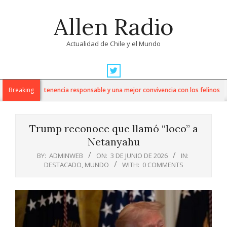
Skip
Allen Radio
to
content
Actualidad de Chile y el Mundo
Primary
Navigation
ves para una tenencia responsable y una mejor convivencia con los felinos
Breaking
Menu
Trump reconoce que llamó “loco” a
Netanyahu
BY:
ADMINWEB
ON:
3 DE JUNIO DE 2026
IN:
DESTACADO
,
MUNDO
WITH:
0 COMMENTS