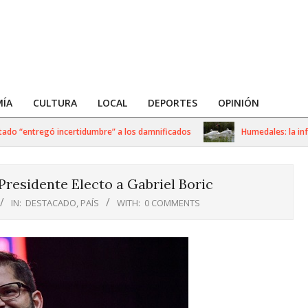
ÍA
CULTURA
LOCAL
DEPORTES
OPINIÓN
o “entregó incertidumbre” a los damnificados
Humedales: la infrae
Presidente Electo a Gabriel Boric
IN:
DESTACADO
,
PAÍS
WITH:
0 COMMENTS