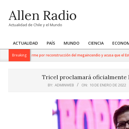
Skip
Allen Radio
to
content
Actualidad de Chile y el Mundo
ACTUALIDAD
PAÍS
MUNDO
CIENCIA
ECONOM
Primary
Navigation
ao respalda informe por reconstrucción del megaincendio y acusa que el Estad
Breaking
Menu
Tricel proclamará oficialmente 
BY:
ADMINWEB
ON:
10 DE ENERO DE 2022