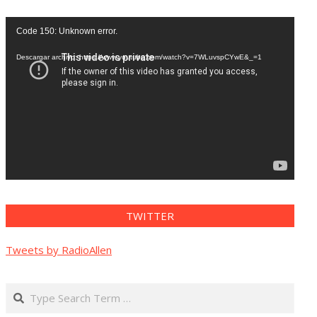
Reproductor
Code 150: Unknown error.
de
vídeo
Descargar archivo: https://www.youtube.com/watch?v=7WLuvspCYwE&_=1
TWITTER
Tweets by RadioAllen
Search