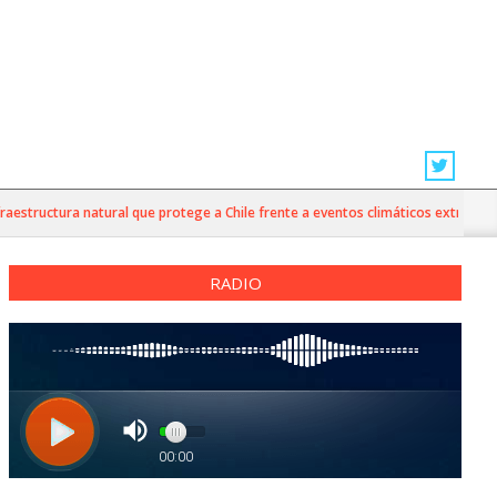
structura natural que protege a Chile frente a eventos climáticos extremos
RADIO