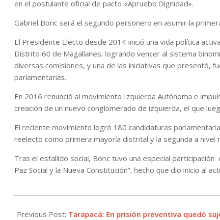
en el postulante oficial de pacto «Apruebo Dignidad».
Gabriel Boric será el segundo personero en asumir la primer
El Presidente Electo desde 2014 inició una vida política acti
Distrito 60 de Magallanes, logrando vencer al sistema binomina
diversas comisiones, y una de las iniciativas que presentó, f
parlamentarias.
En 2016 renunció al movimiento Izquierda Autónoma e impulsó –
creación de un nuevo conglomerado de izquierda, el que lueg
El reciente movimiento logró 180 candidaturas parlamentari
reelecto como primera mayoría distrital y la segunda a nivel 
Tras el estallido social, Boric tuvo una especial participació
Paz Social y la Nueva Constitución”, hecho que dio inicio al a
2022-
01-
Previous Post:
Tarapacá: En prisión preventiva quedó suj