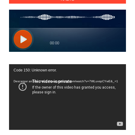
Reproductor
Code 150: Unknown error.
de
vídeo
Descargar archivo: https://www.youtube.com/watch?v=7WLuvspCYwE&_=1