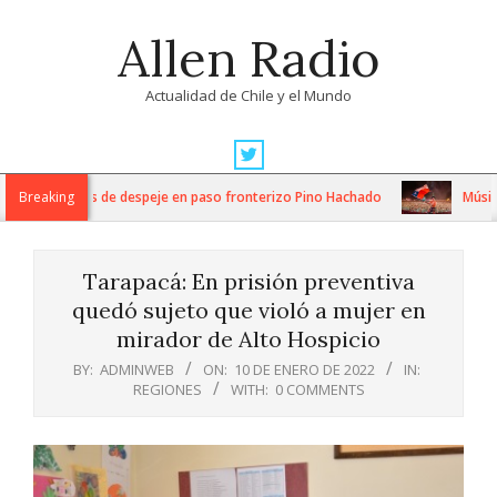
Skip
Allen Radio
to
content
Actualidad de Chile y el Mundo
Primary
Navigation
ensos trabajos de despeje en paso fronterizo Pino Hachado
Breaking
Música: C
Menu
Tarapacá: En prisión preventiva
quedó sujeto que violó a mujer en
mirador de Alto Hospicio
BY:
ADMINWEB
ON:
10 DE ENERO DE 2022
IN:
REGIONES
WITH:
0 COMMENTS