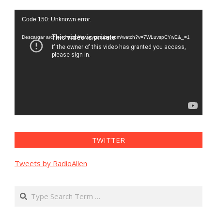
Reproductor
Code 150: Unknown error.
de
vídeo
Descargar archivo: https://www.youtube.com/watch?v=7WLuvspCYwE&_=1
TWITTER
Tweets by RadioAllen
Search