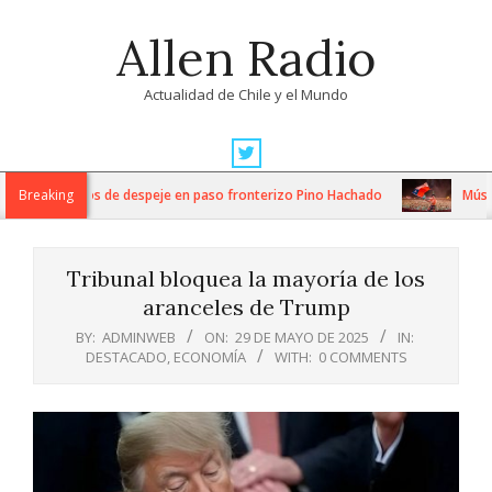
Skip
Allen Radio
to
content
Actualidad de Chile y el Mundo
Primary
Navigation
ensos trabajos de despeje en paso fronterizo Pino Hachado
Breaking
Música: 
Menu
Tribunal bloquea la mayoría de los
aranceles de Trump
BY:
ADMINWEB
ON:
29 DE MAYO DE 2025
IN:
DESTACADO
,
ECONOMÍA
WITH:
0 COMMENTS