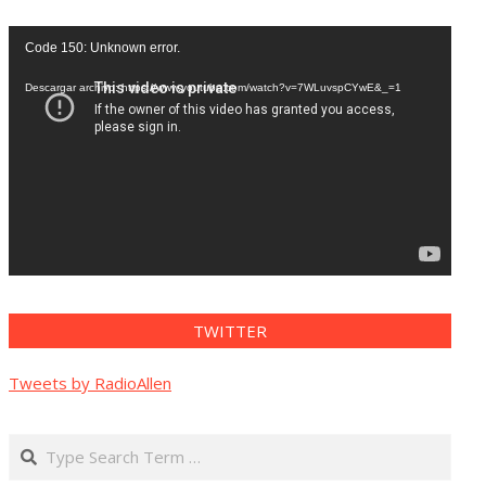
Reproductor
Code 150: Unknown error.
de
vídeo
Descargar archivo: https://www.youtube.com/watch?v=7WLuvspCYwE&_=1
TWITTER
Tweets by RadioAllen
Search