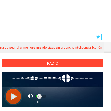
olpear al crimen organizado sigue sin urgencia; Inteligencia Económica»
RADIO