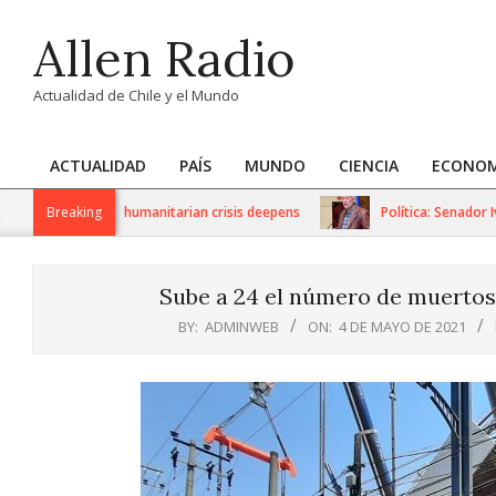
Skip
Allen Radio
to
content
Actualidad de Chile y el Mundo
ACTUALIDAD
PAÍS
MUNDO
CIENCIA
ECONOM
Primary
Navigation
sanctions as humanitarian crisis deepens
Breaking
Política: Senador Iván 
Menu
Sube a 24 el número de muertos
BY:
ADMINWEB
ON:
4 DE MAYO DE 2021