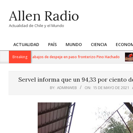
Skip
Allen Radio
to
content
Actualidad de Chile y el Mundo
ACTUALIDAD
PAÍS
MUNDO
CIENCIA
ECONOM
Primary
Navigation
liza intensos trabajos de despeje en paso fronterizo Pino Hachado
Breaking
Menu
Servel informa que un 94,33 por ciento d
BY:
ADMINWEB
ON:
15 DE MAYO DE 2021