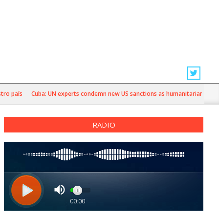
país
Cuba: UN experts condemn new US sanctions as humanitarian crisis dee
RADIO