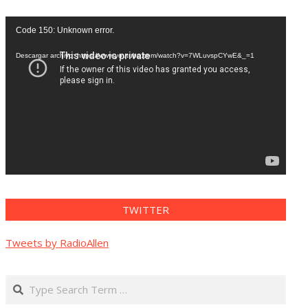
Reproductor
Code 150: Unknown error.
de
vídeo
Descargar archivo: https://www.youtube.com/watch?v=7WLuvspCYwE&_=1
TWITTER
Tweets by RadioAllen
Search