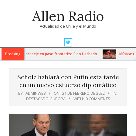
Skip
Allen Radio
to
content
Actualidad de Chile y el Mundo
Primary
Navigation
s trabajos de despeje en paso fronterizo Pino Hachado
Breaking
Música: Cream
Menu
Scholz hablará con Putin esta tarde
en un nuevo esfuerzo diplomático
BY:
ADMINWEB
ON:
21 DE FEBRERO DE 2022
IN:
DESTACADO
,
EUROPA
WITH:
0 COMMENTS