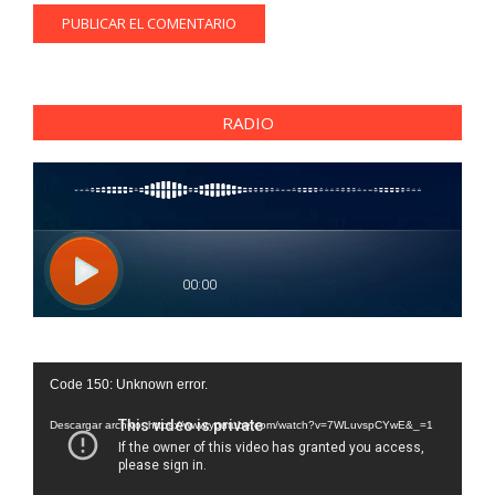
RADIO
Reproductor
Code 150: Unknown error.
de
vídeo
Descargar archivo: https://www.youtube.com/watch?v=7WLuvspCYwE&_=1