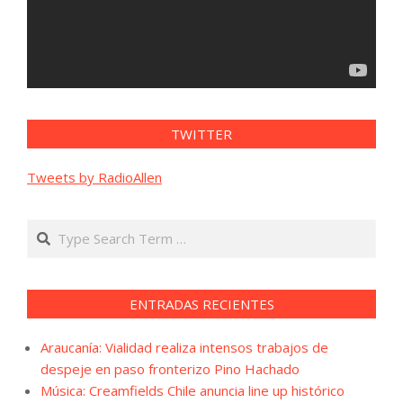
TWITTER
Tweets by RadioAllen
Search
ENTRADAS RECIENTES
Araucanía: Vialidad realiza intensos trabajos de
despeje en paso fronterizo Pino Hachado
Música: Creamfields Chile anuncia line up histórico