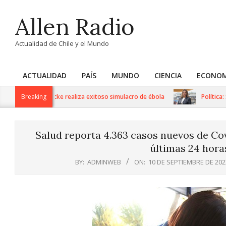
Skip
Allen Radio
to
content
Actualidad de Chile y el Mundo
ACTUALIDAD
PAÍS
MUNDO
CIENCIA
ECONOM
Primary
Navigation
r. Gustavo Fricke realiza exitoso simulacro de ébola
Breaking
Política: Sere
Menu
Salud reporta 4.363 casos nuevos de Covi
últimas 24 horas
BY:
ADMINWEB
ON:
10 DE SEPTIEMBRE DE 202