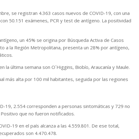
mbre, se registran 4.363 casos nuevos de COVID-19, con una
l, con 50.151 exámenes, PCR y test de antígeno. La positividad
antígeno, un 45% se origina por Búsqueda Activa de Casos
nto a la Región Metropolitana, presenta un 28% por antígeno,
ticos.
n la última semana son O´Higgins, Biobío, Araucanía y Maule.
tual más alta por 100 mil habitantes, seguida por las regiones
ID-19, 2.554 corresponden a personas sintomáticas y 729 no
ositivo que no fueron notificados.
OVID-19 en el país alcanza a las 4.559.801. De ese total,
recuperados son 4.470.478.