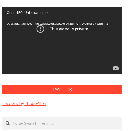
Reproductor
Code 150: Unknown error.
de
vídeo
Descargar archivo: https://www.youtube.com/watch?v=7WLuvspCYwE&_=1
TWITTER
Tweets by RadioAllen
Search