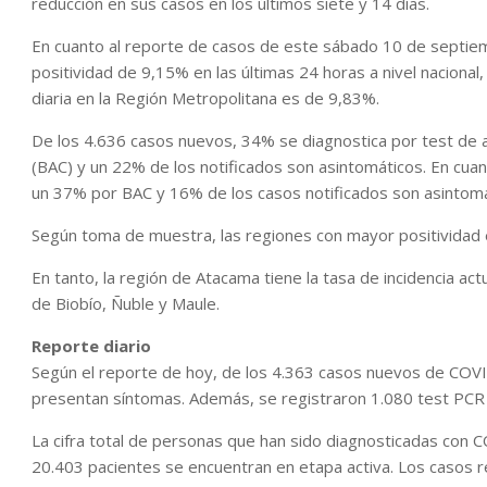
reducción en sus casos en los últimos siete y 14 días.
En cuanto al reporte de casos de este sábado 10 de septie
positividad de 9,15% en las últimas 24 horas a nivel naciona
diaria en la Región Metropolitana es de 9,83%.
De los 4.636 casos nuevos, 34% se diagnostica por test de 
(BAC) y un 22% de los notificados son asintomáticos. En cua
un 37% por BAC y 16% de los casos notificados son asintomá
Según toma de muestra, las regiones con mayor positividad e
En tanto, la región de Atacama tiene la tasa de incidencia ac
de Biobío, Ñuble y Maule.
Reporte diario
Según el reporte de hoy, de los 4.363 casos nuevos de COV
presentan síntomas. Además, se registraron 1.080 test PCR P
La cifra total de personas que han sido diagnosticadas con C
20.403 pacientes se encuentran en etapa activa. Los casos 