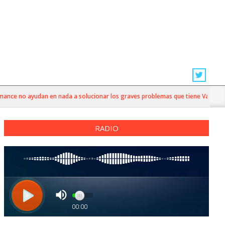
e no ayudan en nada a solucionar los graves problemas que tiene Valparaíso”
RADIO