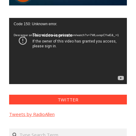
Reproductor
Code 150: Unknown error.
de
vídeo
Descargar archivo: https://www.youtube.com/watch?v=7WLuvspCYwE&_=1
TWITTER
Tweets by RadioAllen
Search