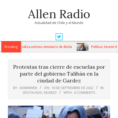
Skip
Allen Radio
to
content
Actualidad de Chile y el Mundo
Primary
Navigation
tavo Fricke realiza exitoso simulacro de ébola
Breaking
Política: Seremi de 
Menu
Protestas tras cierre de escuelas por
parte del gobierno Talibán en la
ciudad de Gardez
BY:
ADMINWEB
ON:
10 DE SEPTIEMBRE DE 2022
IN:
DESTACADO
,
MUNDO
WITH:
0 COMMENTS