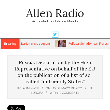
Skip
Allen Radio
to
content
Actualidad de Chile y el Mundo
Primary
Navigation
ns as humanitarian crisis deepens
Breaking
Política: Senador Iván Flores p
Menu
Russia: Declaration by the High
Representative on behalf of the EU
on the publication of a list of so-
called “unfriendly States”
BY:
ADMINWEB
ON:
15 DE MAYO DE 2021
IN:
EUROPA
WITH:
0 COMMENTS