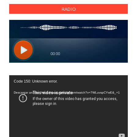
RADIO
Reproductor
Code 150: Unknown error.
de
vídeo
Descargar archivo: https://www.youtube.com/watch?v=7WLuvspCYwE&_=1