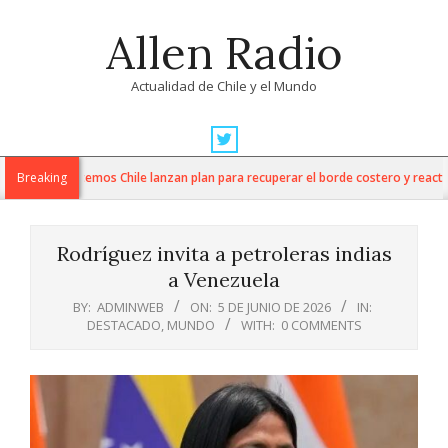
Skip
Allen Radio
to
content
Actualidad de Chile y el Mundo
Primary
Navigation
afío Levantemos Chile lanzan plan para recuperar el borde costero y reactivar
Breaking
Menu
Rodríguez invita a petroleras indias
a Venezuela
BY:
ADMINWEB
ON:
5 DE JUNIO DE 2026
IN:
DESTACADO
,
MUNDO
WITH:
0 COMMENTS