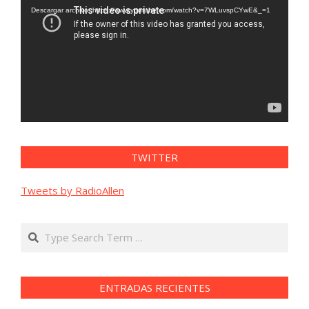
vídeo
Descargar archivo: https://www.youtube.com/watch?v=7WLuvspCYwE&_=1
TWITTER
Tweets by RadioAllen
Search
ENTRADAS RECIENTES