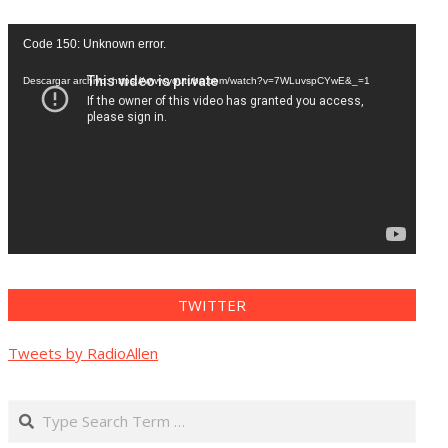
Reproductor
Code 150: Unknown error.
de
vídeo
Descargar archivo: https://www.youtube.com/watch?v=7WLuvspCYwE&_=1
TWITTER
Tweets by RadioAllen
Search