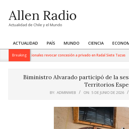
Skip
Allen Radio
to
content
Actualidad de Chile y el Mundo
ACTUALIDAD
PAÍS
MUNDO
CIENCIA
ECONOM
Primary
Navigation
a de Bienes Nacionales revocar concesión a privado en Radal Siete Tazas
Breaking
Menu
Biministro Alvarado participó de la se
Territorios Espe
BY:
ADMINWEB
ON:
5 DE JUNIO DE 2026