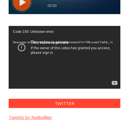
Reproductor
Code 150: Unknown error.
de
vídeo
Descargar archivo: https://www.youtube.com/watch?v=7WLuvspCYwE&_=1
TWITTER
Tweets by RadioAllen