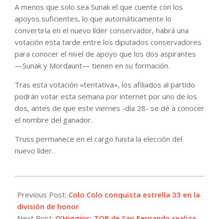
A menos que solo sea Sunak el que cuente con los
apoyos suficientes, lo que automáticamente lo
convertiría en el nuevo líder conservador, habrá una
votación esta tarde entre los diputados conservadores
para conocer el nivel de apoyo que los dos aspirantes
—Sunak y Mordaunt— tienen en su formación.
Tras esta votación «tentativa», los afiliados al partido
podrán votar esta semana por internet por uno de los
dos, antes de que este viernes -día 28- se dé a conocer
el nombre del ganador.
Truss permanece en el cargo hasta la elección del
nuevo líder.
2022-
10-
Previous Post:
Colo Colo conquista estrella 33 en la
24
división de honor
Next Post:
O’Higgins: TOP de San Fernando realiza