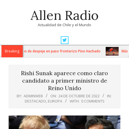
Skip
Allen Radio
to
content
Actualidad de Chile y el Mundo
Primary
Navigation
tensos trabajos de despeje en paso fronterizo Pino Hachado
Breaking
Música:
Menu
Rishi Sunak aparece como claro
candidato a primer ministro de
Reino Unido
BY:
ADMINWEB
ON:
24 DE OCTUBRE DE 2022
IN:
DESTACADO
,
EUROPA
WITH:
0 COMMENTS