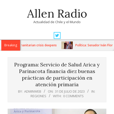
Skip
Allen Radio
to
content
Actualidad de Chile y el Mundo
Primary
Navigation
ions as humanitarian crisis deepens
Breaking
Política: Senador Iván Flores
Menu
Programa: Servicio de Salud Arica y
Parinacota financia diez buenas
prácticas de participación en
atención primaria
BY:
ADMINWEB
ON:
31 DE JULIO DE 2023
IN:
REGIONES
WITH:
0 COMMENTS