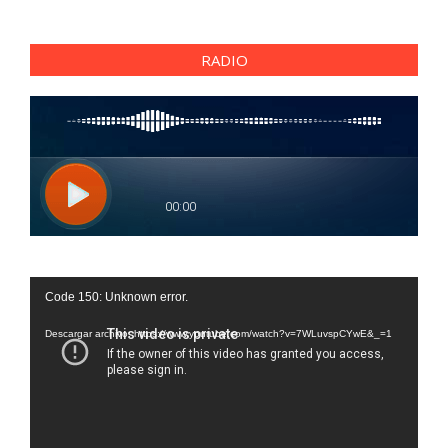
RADIO
Reproductor
Code 150: Unknown error.
de
vídeo
Descargar archivo: https://www.youtube.com/watch?v=7WLuvspCYwE&_=1