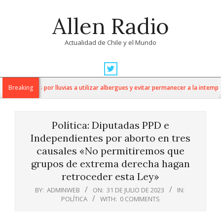
Skip
Allen Radio
to
content
Actualidad de Chile y el Mundo
Primary
Navigation
 afectados por lluvias a utilizar albergues y evitar permanecer a la intemperi
Breaking
Menu
Política: Diputadas PPD e
Independientes por aborto en tres
causales «No permitiremos que
grupos de extrema derecha hagan
retroceder esta Ley»
BY:
ADMINWEB
ON:
31 DE JULIO DE 2023
IN:
POLÍTICA
WITH:
0 COMMENTS