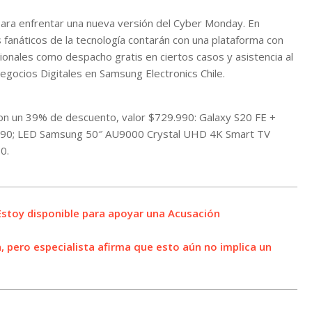
ara enfrentar una nueva versión del Cyber Monday. En
s fanáticos de la tecnología contarán con una plataforma con
cionales como despacho gratis en ciertos casos y asistencia al
Negocios Digitales en Samsung Electronics Chile.
con un 39% de descuento, valor $729.990: Galaxy S20 FE +
.990; LED Samsung 50″ AU9000 Crystal UHD 4K Smart TV
0.
 «Estoy disponible para apoyar una Acusación
n, pero especialista afirma que esto aún no implica un