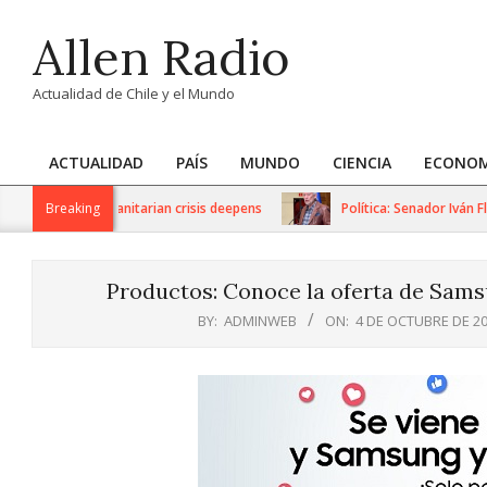
Skip
Allen Radio
to
content
Actualidad de Chile y el Mundo
ACTUALIDAD
PAÍS
MUNDO
CIENCIA
ECONOM
Primary
Navigation
ctions as humanitarian crisis deepens
Breaking
Política: Senador Iván Flo
Menu
Productos: Conoce la oferta de Sam
BY:
ADMINWEB
ON:
4 DE OCTUBRE DE 2