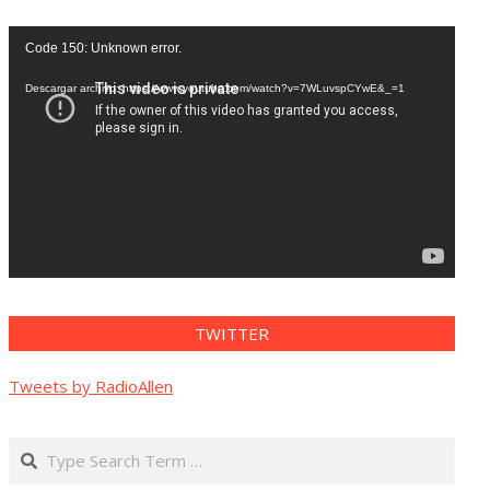
Reproductor
Code 150: Unknown error.
de
vídeo
Descargar archivo: https://www.youtube.com/watch?v=7WLuvspCYwE&_=1
TWITTER
Tweets by RadioAllen
Search