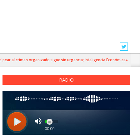
ear al crimen organizado sigue sin urgencia; Inteligencia Económica»
RADIO