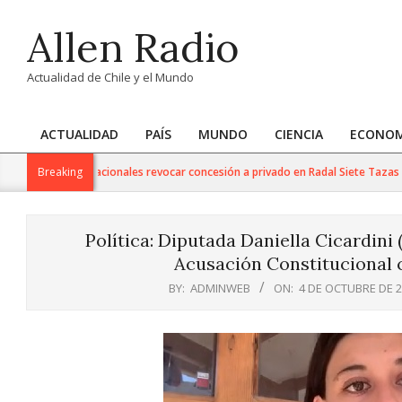
Skip
Allen Radio
to
content
Actualidad de Chile y el Mundo
ACTUALIDAD
PAÍS
MUNDO
CIENCIA
ECONOM
Primary
Navigation
tra de Bienes Nacionales revocar concesión a privado en Radal Siete Tazas
Breaking
Menu
Política: Diputada Daniella Cicardini
Acusación Constitucional c
BY:
ADMINWEB
ON:
4 DE OCTUBRE DE 