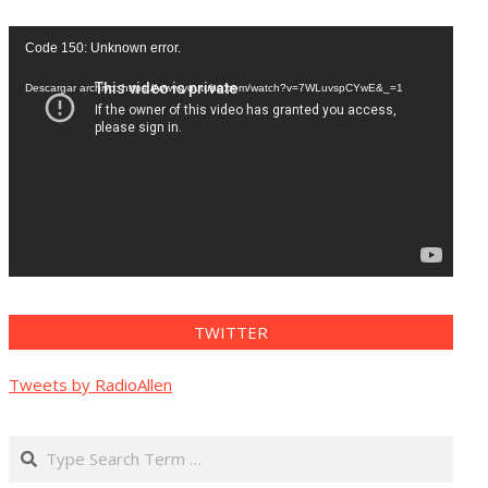
Reproductor
Code 150: Unknown error.
de
vídeo
Descargar archivo: https://www.youtube.com/watch?v=7WLuvspCYwE&_=1
TWITTER
Tweets by RadioAllen
Search