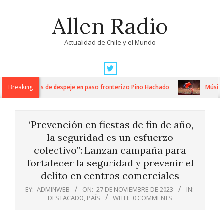
Skip
Allen Radio
to
content
Actualidad de Chile y el Mundo
Primary
Navigation
nsos trabajos de despeje en paso fronterizo Pino Hachado
Breaking
Música: C
Menu
“Prevención en fiestas de fin de año,
la seguridad es un esfuerzo
colectivo”: Lanzan campaña para
fortalecer la seguridad y prevenir el
delito en centros comerciales
BY:
ADMINWEB
ON:
27 DE NOVIEMBRE DE 2023
IN:
DESTACADO
,
PAÍS
WITH:
0 COMMENTS