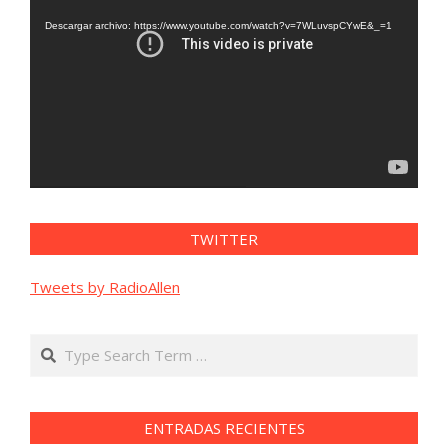
de
vídeo
Descargar archivo: https://www.youtube.com/watch?v=7WLuvspCYwE&_=1
TWITTER
Tweets by RadioAllen
Search
ENTRADAS RECIENTES