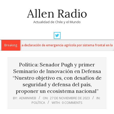
Skip
Allen Radio
to
content
Actualidad de Chile y el Mundo
Primary
Navigation
tura anuncia declaración de emergencia agrícola por sistema frontal en la Regi
Breaking
Menu
Política: Senador Pugh y primer
Seminario de Innovación en Defensa
“Nuestro objetivo es, con desafíos de
seguridad y defensa del país,
proponer un ecosistema nacional”
BY:
ADMINWEB
ON:
27 DE NOVIEMBRE DE 2023
IN:
POLÍTICA
WITH:
0 COMMENTS