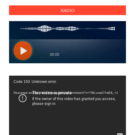
RADIO
Reproductor
Code 150: Unknown error.
de
vídeo
Descargar archivo: https://www.youtube.com/watch?v=7WLuvspCYwE&_=1