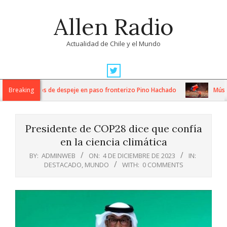
Skip
Allen Radio
to
content
Actualidad de Chile y el Mundo
Primary
Navigation
tensos trabajos de despeje en paso fronterizo Pino Hachado
Breaking
Música:
Menu
Presidente de COP28 dice que confía
en la ciencia climática
BY:
ADMINWEB
ON:
4 DE DICIEMBRE DE 2023
IN:
DESTACADO
,
MUNDO
WITH:
0 COMMENTS