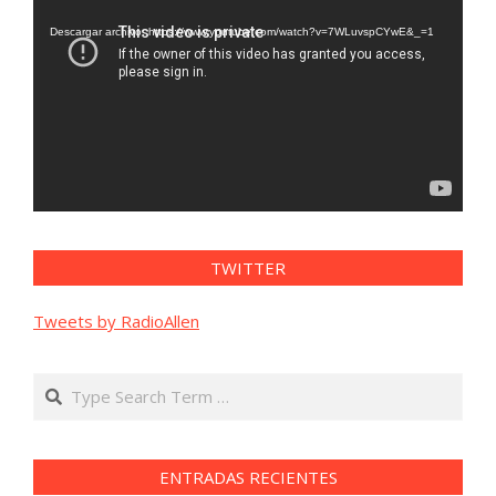
de
vídeo
Descargar archivo: https://www.youtube.com/watch?v=7WLuvspCYwE&_=1
TWITTER
Tweets by RadioAllen
Search
ENTRADAS RECIENTES