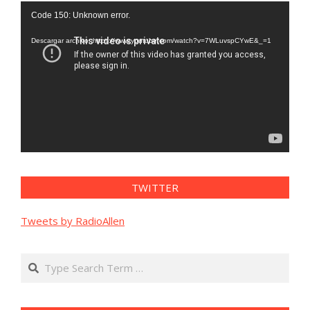
Reproductor
Code 150: Unknown error.
de
vídeo
Descargar archivo: https://www.youtube.com/watch?v=7WLuvspCYwE&_=1
TWITTER
Tweets by RadioAllen
Search