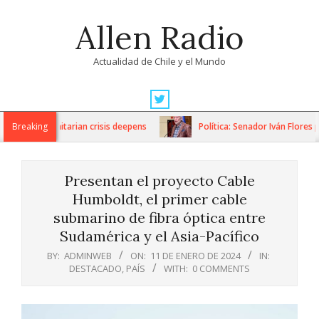
Skip
Allen Radio
to
content
Actualidad de Chile y el Mundo
Primary
Navigation
s as humanitarian crisis deepens
Breaking
Política: Senador Iván Flores po
Menu
Presentan el proyecto Cable
Humboldt, el primer cable
submarino de fibra óptica entre
Sudamérica y el Asia-Pacífico
BY:
ADMINWEB
ON:
11 DE ENERO DE 2024
IN:
DESTACADO
,
PAÍS
WITH:
0 COMMENTS