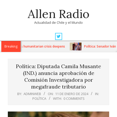
Skip
Allen Radio
to
content
Actualidad de Chile y el Mundo
Primary
Navigation
anctions as humanitarian crisis deepens
Breaking
Política: Senador Iván F
Menu
Política: Diputada Camila Musante
(IND.) anuncia aprobación de
Comisión Investigadora por
megafraude tributario
BY:
ADMINWEB
ON:
11 DE ENERO DE 2024
IN:
POLÍTICA
WITH:
0 COMMENTS