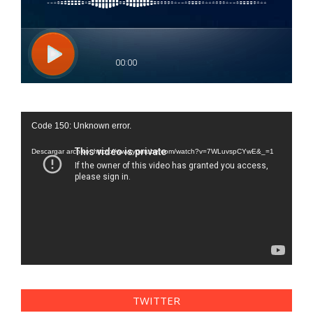
Reproductor
Code 150: Unknown error.
de
vídeo
Descargar archivo: https://www.youtube.com/watch?v=7WLuvspCYwE&_=1
TWITTER