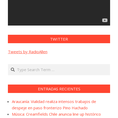
TWITTER
Tweets by RadioAllen
Search
ENTRADAS RECIENTES
Araucanía: Vialidad realiza intensos trabajos de
despeje en paso fronterizo Pino Hachado
Música: Creamfields Chile anuncia line up histórico