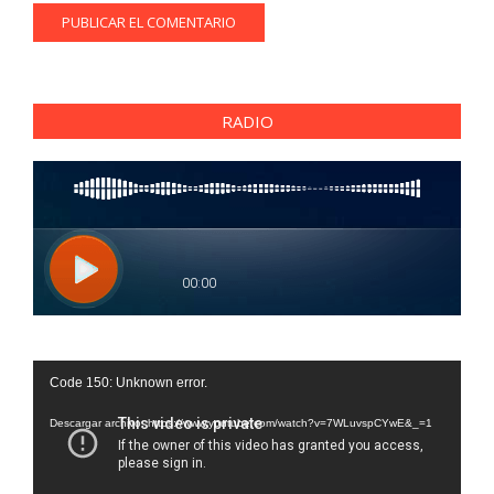
RADIO
Reproductor
Code 150: Unknown error.
de
vídeo
Descargar archivo: https://www.youtube.com/watch?v=7WLuvspCYwE&_=1