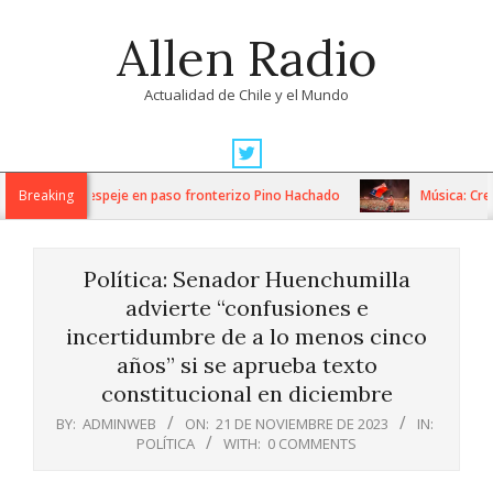
Skip
Allen Radio
to
content
Actualidad de Chile y el Mundo
Primary
Navigation
ajos de despeje en paso fronterizo Pino Hachado
Breaking
Música: Creamfield
Menu
Política: Senador Huenchumilla
advierte “confusiones e
incertidumbre de a lo menos cinco
años” si se aprueba texto
constitucional en diciembre
BY:
ADMINWEB
ON:
21 DE NOVIEMBRE DE 2023
IN:
POLÍTICA
WITH:
0 COMMENTS