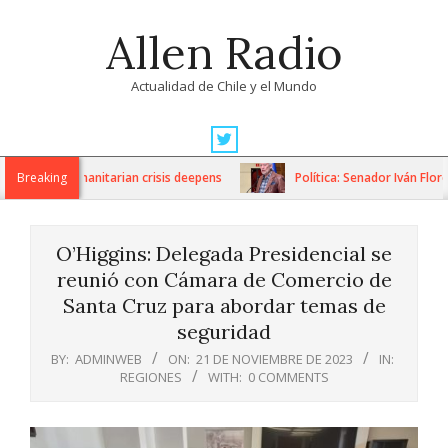
Skip
Allen Radio
to
content
Actualidad de Chile y el Mundo
Primary
Navigation
ons as humanitarian crisis deepens
Breaking
Política: Senador Iván Flores 
Menu
O’Higgins: Delegada Presidencial se
reunió con Cámara de Comercio de
Santa Cruz para abordar temas de
seguridad
BY:
ADMINWEB
ON:
21 DE NOVIEMBRE DE 2023
IN:
REGIONES
WITH:
0 COMMENTS