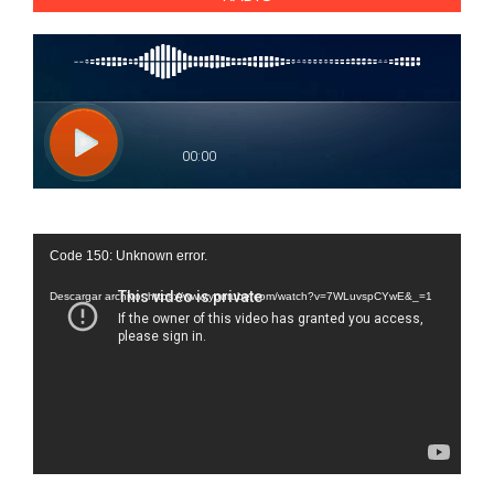
Reproductor
Code 150: Unknown error.
de
vídeo
Descargar archivo: https://www.youtube.com/watch?v=7WLuvspCYwE&_=1