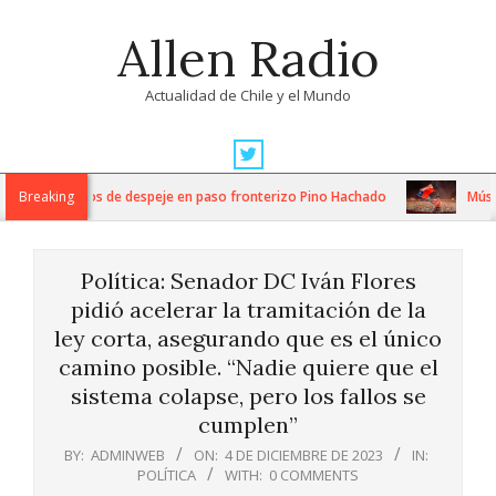
Skip
Allen Radio
to
content
Actualidad de Chile y el Mundo
Primary
Navigation
tensos trabajos de despeje en paso fronterizo Pino Hachado
Breaking
Música:
Menu
Política: Senador DC Iván Flores
pidió acelerar la tramitación de la
ley corta, asegurando que es el único
camino posible. “Nadie quiere que el
sistema colapse, pero los fallos se
cumplen”
BY:
ADMINWEB
ON:
4 DE DICIEMBRE DE 2023
IN:
POLÍTICA
WITH:
0 COMMENTS