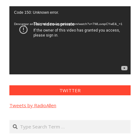
Reproductor
Code 150: Unknown error.
de
vídeo
Descargar archivo: https://www.youtube.com/watch?v=7WLuvspCYwE&_=1
TWITTER
Tweets by RadioAllen
Search