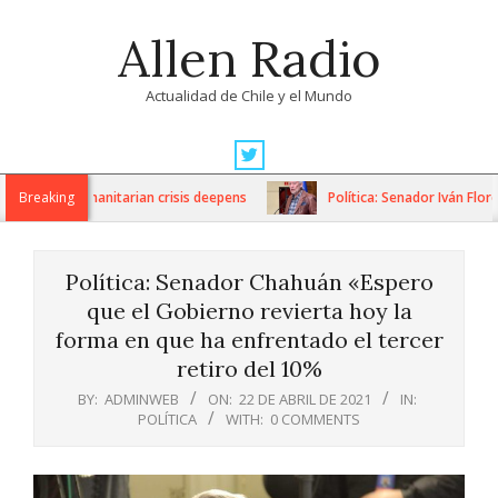
Skip
Allen Radio
to
content
Actualidad de Chile y el Mundo
Primary
Navigation
ons as humanitarian crisis deepens
Breaking
Política: Senador Iván Flores
Menu
Política: Senador Chahuán «Espero
que el Gobierno revierta hoy la
forma en que ha enfrentado el tercer
retiro del 10%
BY:
ADMINWEB
ON:
22 DE ABRIL DE 2021
IN:
POLÍTICA
WITH:
0 COMMENTS