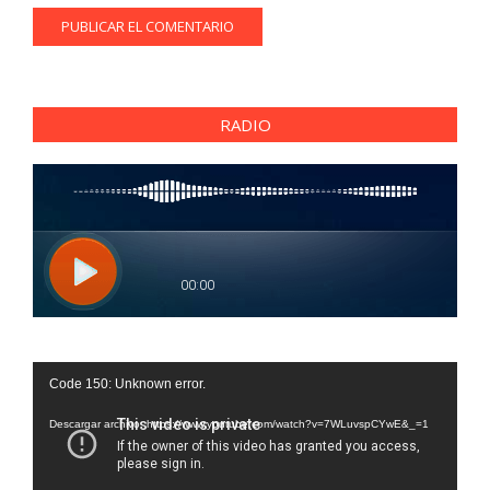
RADIO
Reproductor
Code 150: Unknown error.
de
vídeo
Descargar archivo: https://www.youtube.com/watch?v=7WLuvspCYwE&_=1