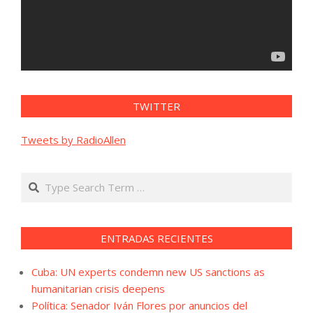
TWITTER
Tweets by RadioAllen
Search
ENTRADAS RECIENTES
Cuba: UN experts condemn new US sanctions as
humanitarian crisis deepens
Política: Senador Iván Flores por anuncios del