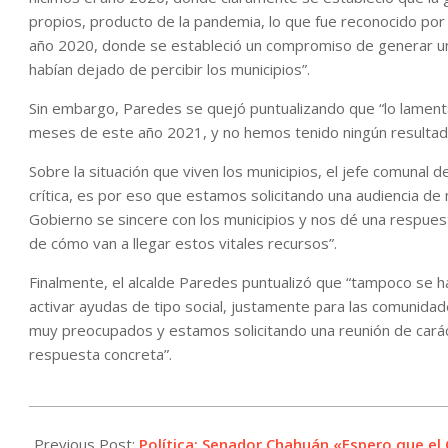
propios, producto de la pandemia, lo que fue reconocido por el
año 2020, donde se estableció un compromiso de generar un
habían dejado de percibir los municipios”.
Sin embargo, Paredes se quejó puntualizando que “lo lamen
meses de este año 2021, y no hemos tenido ningún resultad
Sobre la situación que viven los municipios, el jefe comunal 
crítica, es por eso que estamos solicitando una audiencia de 
Gobierno se sincere con los municipios y nos dé una respues
de cómo van a llegar estos vitales recursos”.
Finalmente, el alcalde Paredes puntualizó que “tampoco se h
activar ayudas de tipo social, justamente para las comunida
muy preocupados y estamos solicitando una reunión de caráct
respuesta concreta”.
2021-
04-
Previous Post:
Política: Senador Chahuán «Espero que el 