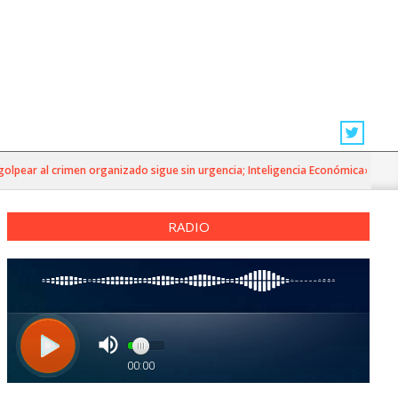
r al crimen organizado sigue sin urgencia; Inteligencia Económica»
RADIO