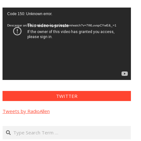
Reproductor
Code 150: Unknown error.
de
vídeo
Descargar archivo: https://www.youtube.com/watch?v=7WLuvspCYwE&_=1
TWITTER
Tweets by RadioAllen
Search