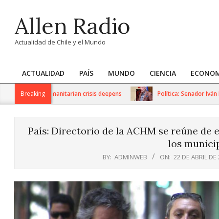
Skip
Allen Radio
to
content
Actualidad de Chile y el Mundo
ACTUALIDAD
PAÍS
MUNDO
CIENCIA
ECONOM
Primary
Navigation
ions as humanitarian crisis deepens
Breaking
Política: Senador Iván Flore
Menu
País: Directorio de la ACHM se reúne de e
los municip
BY:
ADMINWEB
ON:
22 DE ABRIL DE