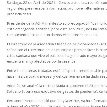
Santiago, 22 de Abril de 2021.- Convocarán a una reunión co
regionales para recabar información, promover alternativas d
profunda crisis.
Presidente de la AChM manifestó su preocupación “los muni
esta emergencia sanitaria, pero este año 2021, nos ha llam
cumplimiento a lo que acordamos el año recién pasado”.
El Directorio de la Asociación Chilena de Municipalidades (A
reúne con el Directorio de los municipios para analizar la cris
crisis sanitaria que vive el país, que ha generado mayores ga
encuentran muy afectados por la cesantía.
Entre las materias tratadas está el “aporte reembolsable par
hace más de cuatro meses, y del cual aún no se ha dado resp
Además, se analizó la carta enviada al gobierno el 23 de ma
Solidario 3, para uso exclusivo de gastos de pandemia”, car
Fernando Paredes señaló que “hoy la ACHM, ya ha informado a
hicimos el año 2020, donde claramente se estableció que la 