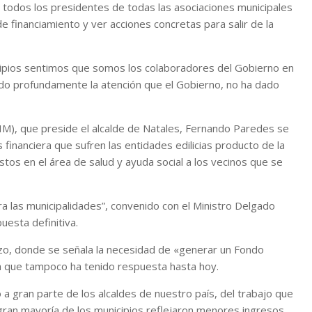
n todos los presidentes de todas las asociaciones municipales
e financiamiento y ver acciones concretas para salir de la
cipios sentimos que somos los colaboradores del Gobierno en
ado profundamente la atención que el Gobierno, no ha dado
CHM), que preside el alcalde de Natales, Fernando Paredes se
is financiera que sufren las entidades edilicias producto de la
stos en el área de salud y ayuda social a los vecinos que se
a las municipalidades”, convenido con el Ministro Delgado
uesta definitiva.
rzo, donde se señala la necesidad de «generar un Fondo
ta que tampoco ha tenido respuesta hasta hoy.
 gran parte de los alcaldes de nuestro país, del trabajo que
gran mayoría de los municipios reflejaron menores ingresos