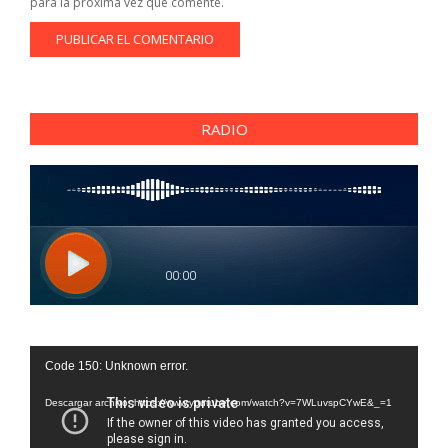
para la próxima vez que comente.
RADIO
Reproductor
Code 150: Unknown error.
de
vídeo
Descargar archivo: https://www.youtube.com/watch?v=7WLuvspCYwE&_=1