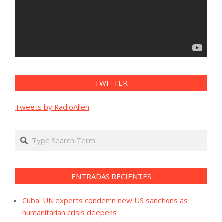
TWITTER
Tweets by RadioAllen
Search
ENTRADAS RECIENTES
Cuba: UN experts condemn new US sanctions as
humanitarian crisis deepens