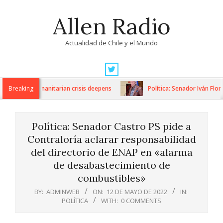
Skip
Allen Radio
to
content
Actualidad de Chile y el Mundo
Primary
Navigation
ons as humanitarian crisis deepens
Breaking
Política: Senador Iván Flores
Menu
Política: Senador Castro PS pide a
Contraloría aclarar responsabilidad
del directorio de ENAP en «alarma
de desabastecimiento de
combustibles»
BY:
ADMINWEB
ON:
12 DE MAYO DE 2022
IN:
POLÍTICA
WITH:
0 COMMENTS