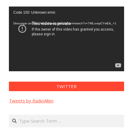
Reproductor
Code 150: Unknown error.
de
vídeo
Descargar archivo: https://www.youtube.com/watch?v=7WLuvspCYwE&_=1
TWITTER
Tweets by RadioAllen
Search