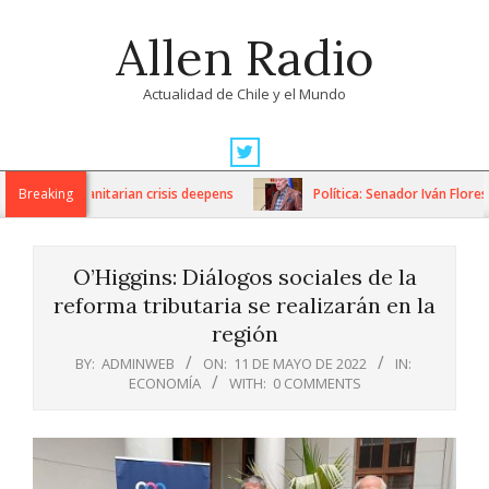
Skip
Allen Radio
to
content
Actualidad de Chile y el Mundo
Primary
Navigation
ns as humanitarian crisis deepens
Breaking
Política: Senador Iván Flores 
Menu
O’Higgins: Diálogos sociales de la
reforma tributaria se realizarán en la
región
BY:
ADMINWEB
ON:
11 DE MAYO DE 2022
IN:
ECONOMÍA
WITH:
0 COMMENTS