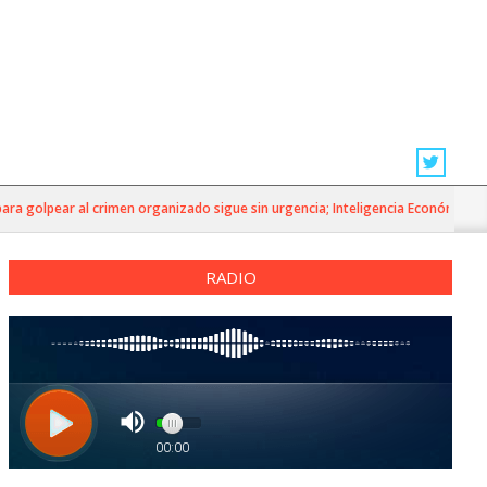
 golpear al crimen organizado sigue sin urgencia; Inteligencia Económica»
RADIO