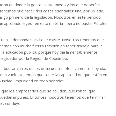
ación en donde la gente siente miedo y los que deberían
 tenemos que hacer dos cosas esenciales: una, por un lado,
cargo primero de la legislación. Nosotros en este periodo
n aprobado leyes -en esta materia-, pero no basta. Fiscales,
rte a la demanda social que existe. Nosotros tenemos que
carnos con mucha fuerza también en tener trabajo para la
 la educación pública, porque hoy día lamentablemente
 legislador por la Región de Coquimbo.
e “buscar cuáles de los delincuentes efectivamente, hoy día,
enen vuelta tenemos que tener la capacidad de que estén en
mpunidad. Impunidad en todo sentido”.
n que los empresarios que se coluden, que roban, que
an quedan impunes. Entonces nosotros tenemos que terminar
”, concluyó.