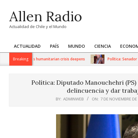
Skip
Allen Radio
to
content
Actualidad de Chile y el Mundo
ACTUALIDAD
PAÍS
MUNDO
CIENCIA
ECONOM
Primary
Navigation
S sanctions as humanitarian crisis deepens
Breaking
Política: Senador Ivá
Menu
Política: Diputado Manouchehri (PS
delincuencia y dar traba
BY:
ADMINWEB
ON:
7 DE NOVIEMBRE DE