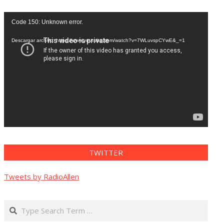
Reproductor
Code 150: Unknown error.
de
vídeo
Descargar archivo: https://www.youtube.com/watch?v=7WLuvspCYwE&_=1
TWITTER
Tweets by RadioAllen
Search